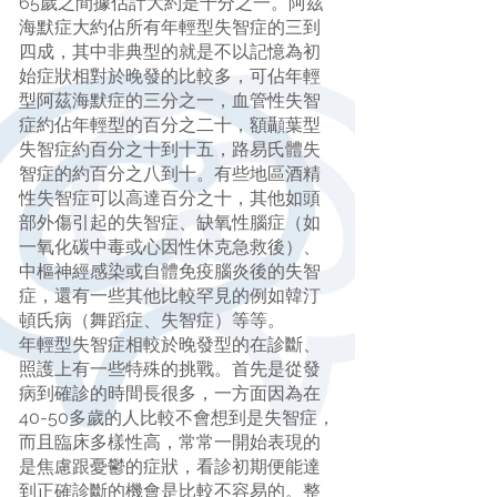
65歲之間據估計大約是千分之一。阿茲
海默症大約佔所有年輕型失智症的三到
四成，其中非典型的就是不以記憶為初
始症狀相對於晚發的比較多，可佔年輕
型阿茲海默症的三分之一，血管性失智
症約佔年輕型的百分之二十，額顳葉型
失智症約百分之十到十五，路易氏體失
智症的約百分之八到十。有些地區酒精
性失智症可以高達百分之十，其他如頭
部外傷引起的失智症、缺氧性腦症（如
一氧化碳中毒或心因性休克急救後）、
中樞神經感染或自體免疫腦炎後的失智
症，還有一些其他比較罕見的例如韓汀
頓氏病（舞蹈症、失智症）等等。
年輕型失智症相較於晚發型的在診斷、
照護上有一些特殊的挑戰。首先是從發
病到確診的時間長很多，一方面因為在
40-50多歲的人比較不會想到是失智症，
而且臨床多樣性高，常常一開始表現的
是焦慮跟憂鬱的症狀，看診初期便能達
到正確診斷的機會是比較不容易的。整