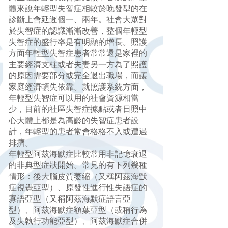
體來說年輕型失智症相較於晚發型的在
診斷上會延遲個一、兩年。社會大眾對
於失智症的認識漸漸改善，整個年輕型
失智症的盛行率是有明顯的增長。照護
方面年輕型失智症患者常常還是家裡的
主要經濟支柱或者夫妻另一方為了照護
的原因需要部分或完全退出職場，而讓
家庭經濟頓失依靠。就照護系統方面，
年輕型失智症可以用的社會資源相當
少，目前的社區失智症據點或者日照中
心大體上都是為高齡的失智症患者設
計，年輕型的患者常會格格不入或遭遇
排擠。
年輕型阿茲海默症比較常用非記憶衰退
的非典型症狀開始。常見的有下列幾種
情形：後大腦皮質萎縮（又稱阿茲海默
症視覺亞型）、原發性進行性失語症的
寡語亞型（又稱阿茲海默症語言亞
型）、阿茲海默症額葉亞型（或稱行為
及失執行功能亞型）、阿茲海默症合併