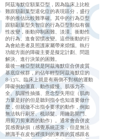
阿茲海默症額葉亞型，因為臨床上比較
難跟額顳葉型退化症的表現區分，盛行
率的推估比較難準確。其中的行為亞型
跟額顳葉型失智症的行為亞型類似有個
性改變，衝動抑制困難、淡漠、衝動性
的行為、進食習慣改變。這些衝動的行
為會給患者及照護家屬帶來煩惱。執行
功能方面的障礙主要是擬定計劃、問題
解決、進行決策的困難。
最後一種亞型就是阿茲海默症合併皮質
基底症候群，約佔年輕型阿茲海默症的
8-13%。臨床上就是有兩側不對稱的運動
障礙例如僵直、動作緩慢、肌張力不
全、肌躍性抽搐、意念型失用症（肌肉
力量是好的但是聽到指令也知道要做什
麼，但就做不出指令要求的動作，例如
無法執行刷牙、梳頭髮、用鑰匙開門、
用剪刀剪東西的動作）。通常會合併皮
質感覺缺損（感覺系統正常，但是無法
辨識手在皮包裡摸到的東西的質感跟名