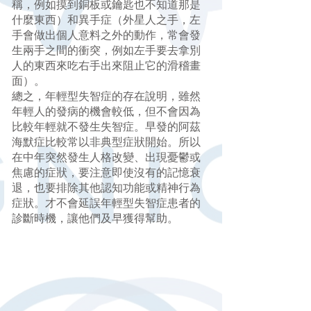
稱，例如摸到銅板或鑰匙也不知道那是
什麼東西）和異手症（外星人之手，左
手會做出個人意料之外的動作，常會發
生兩手之間的衝突，例如左手要去拿別
人的東西來吃右手出來阻止它的滑稽畫
面）。
總之，年輕型失智症的存在說明，雖然
年輕人的發病的機會較低，但不會因為
比較年輕就不發生失智症。早發的阿茲
海默症比較常以非典型症狀開始。所以
在中年突然發生人格改變、出現憂鬱或
焦慮的症狀，要注意即使沒有的記憶衰
退，也要排除其他認知功能或精神行為
症狀。才不會延誤年輕型失智症患者的
診斷時機，讓他們及早獲得幫助。