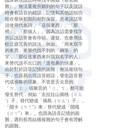
臨床表現說話時有找字困難（命名困
難）、無法重複所聽到的句子以及說話
時會有語音的錯誤，記憶和其他認知功
能在發病初期則相對保留。患者說話常
須使用代名詞，「這個東西」、「那
裡」、「那個人」。因為說話需要找字
所以說話常會有停頓、遲疑。也會用比
較迂迴冗長的說法，例如、「用來寫字
的東西」來替代找不到的「鋼筆」的
字，「那位送東西來叫我寫名字的人」
來替代說不出口的「送包裹的快遞」。
由於對於語音記憶的困難，無法複頌句
子，也容易出現語音錯誤，發生語音替
代或省略的現象。不管是舌尖音的
「ㄉ、ㄊ 」或喉音的「ㄍ、ㄎ」都可能
發生替代，例如「去拉拉山摘桃（ㄊㄠ
ˊ）子」替代變成「摘島（ㄉㄠˊ）子」，
「開卡（ㄎㄚˇ）車」替代變成「開嘎
（ㄍㄚˇ）車」。也因為語音記憶的困
難，遇到長而結構複雜的句子會有理解
的困難。