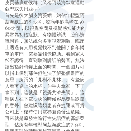
皮質基底症候群（又稱阿茲海默症運動
亞型或失用亞型）。
首先是後大腦皮質萎縮，約佔年輕型阿
茲海默症的8-13%，發病年齡高峰在50-
60之間，以視覺空間及視覺感知能力的
異常為初始症狀。有物體辨識、臉部辨
識困難，無法統合多重視覺刺激。臨床
上遇過有人用視覺找不到他開了多年轎
車的車門，需要靠觸覺協助。看到家人
卻不認得，直到聽到說話的聲音。無法
讀出指針時鐘上面的時間。一個圖片可
以指出個別部件但無法了解整個畫面的
意思，所謂的「見樹不見林」。有些病
人看著桌上的水杯，伸手去拿卻一下子
拿不到，這就是「視覺共濟失調」。這
種病人在下電扶梯的時候容易發生跌跤
的意外。會建議這類患者在捷運或百貨
公司上下樓時使用電梯避免發生危險。
再來就是原發性進行性失語症的寡語亞
型，佔所有年輕型阿茲海默症的7-9%，