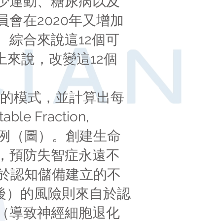
少運動、糖尿病以及
會在2020年又增加
綜合來說這12個可
上來說，改變這12個
歷程的模式，並計算出每
e Fraction,
比例（圖）。創建生命
，預防失智症永遠不
於認知儲備建立的不
以後）的風險則來自於認
（導致神經細胞退化