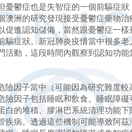
但憂鬱症也是失智症的一個前驅症狀
個澳洲的研究發現接受憂鬱症藥物治
以促進認知儲備，當然跟憂鬱症一樣
前驅症狀。新冠肺炎疫情當中很多老
門活動，這段時間內觀察到認知功能
個危險因子當中（可能因為研究難度較
危險因子包括睡眠和飲食。睡眠障礙
蛋白的堆積、膠淋巴系統清理功能下降
管疾病。透過這些機制可能導致阿茲