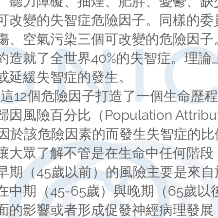
、聽力障礙、抽煙、肥胖、憂鬱、缺
可改變的失智症危險因子。同樣的委員
傷、空氣污染三個可改變的危險因子。
約造就了全世界40%的失智症。理論
或延緩失智症的發生。
會運用這12個危險因子打造了一個生命
分比（Population Attributabl
中歸因於該危險因素的而發生失智症的
讓大眾了解不管是在生命中任何階段
早期（45歲以前）的風險主要是來自
中期（45-65歲）與晚期（65歲
面的影響或者形成促發神經病理發展