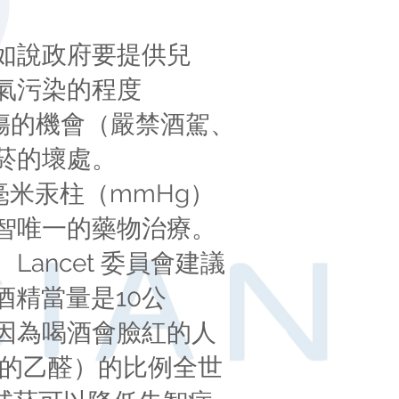
如說政府要提供兒
氣污染的程度
外傷的機會（嚴禁酒駕、
菸的壞處。
毫米汞柱（mmHg）
智唯一的藥物治療。
ncet 委員會建議
酒精當量是10公
因為喝酒會臉紅的人
成的乙醛）的比例全世