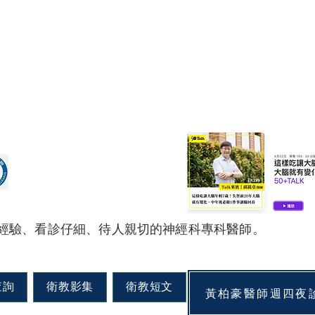
經驗、看診仔細、待人親切的神經科專科醫師。
查詢
衛教影集
衛教短文
黃柏豪醫師週四夜