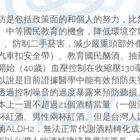
防是包括政策面的和個人的努力，比
、中等國民教育的機會，降低環境空
化氮）、防制二手菸害，減少嚴重頭部
汽車扣安全帶）、教育國民酗酒、抽
始（40歲）血壓控制在收縮壓130
以說是目前證據醫學中能有效預防失
過控制噪音的過度暴露來預防聽損。La
本上一週不超過21個酒精當量（一個
杯紅酒、男性兩杯紅酒。但是台灣人
酶ALDH2，無法正常代謝酒精轉化