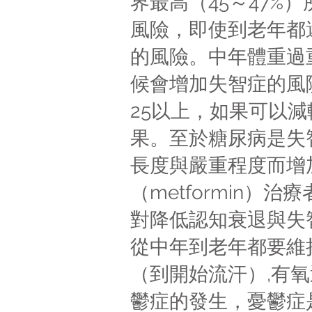
界最高（45～47
風險，即使到老年都
的風險。中年體重過
候會增加失智症的風險
25以上，如果可以
果。至於糖尿病是失
長度與嚴重程度而增
（metformin
對降低認知衰退與失
從中年到老年都要維
（到開始流汗）,有
鬱症的發生，憂鬱症