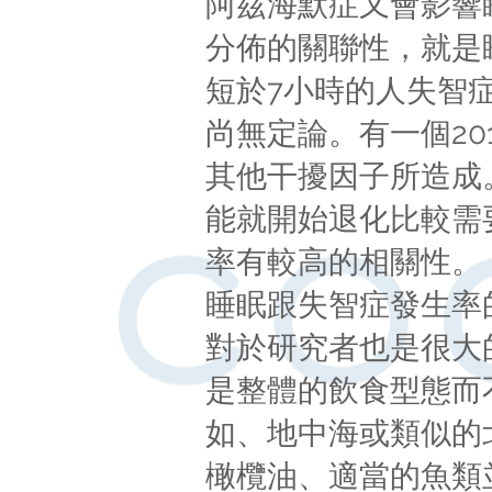
阿茲海默症又會影響
分佈的關聯性，就是
短於7小時的人失智
尚無定論。有一個2
其他干擾因子所造成
能就開始退化比較需
率有較高的相關性。
睡眠跟失智症發生率
對於研究者也是很大
是整體的飲食型態而
如、地中海或類似的
橄欖油、適當的魚類