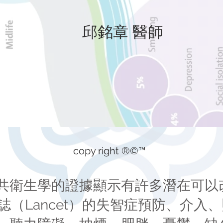
邱銘章 醫師
copy right ®©™
共衛生學的證據顯示有許多潛在可以
雜誌（Lancet）的失智症預防、介