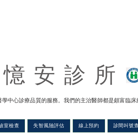
​
憶 安 診 所
醫學中心診療品質的服務。我們的主治醫師都是頗富臨床
驗室檢查
失智風險評估
線上預約
診間叫號